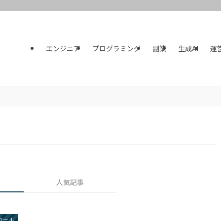
エンジニア
プログラミング
副業
生成AI
運
人気記事
クール