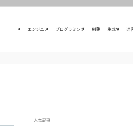
エンジニア
プログラミング
副業
生成AI
運
人気記事