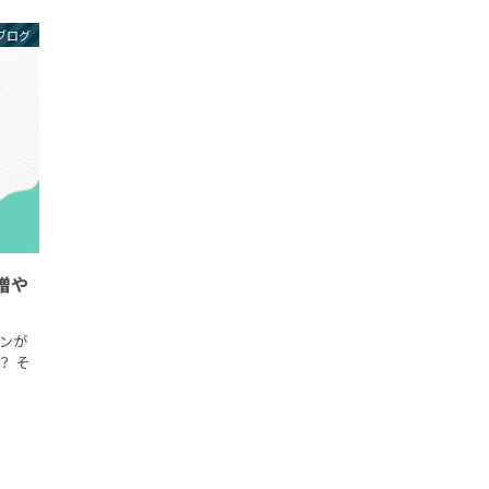
ブログ
増や
インが
？ そ