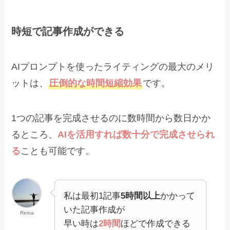
時短で記事作成ができる
AIプロンプトを使ったライティングの最大のメリ
ットは、
圧倒的な時間短縮効果
です。
1つの記事を完成させるのに数時間から数日かか
るところ、
AIを活用すれば数十分で完成させられ
る
ことも可能です。
私は最初1記事
5時間以上
かかって
いた記事作成が
Reina
早い時は
2時間
ほどで作成できる